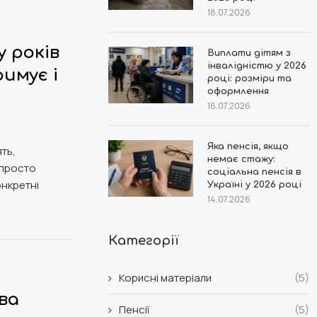
18.07.2026
у років
Виплати дітям з
інвалідністю у 2026
римує і
році: розміри та
оформлення
16.07.2026
Яка пенсія, якщо
ть,
немає стажу:
 просто
соціальна пенсія в
онкретні
Україні у 2026 році
14.07.2026
Категорії
Корисні матеріали
(5)
ва
Пенсії
(5)