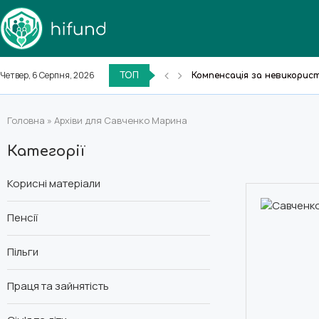
Четвер, 6 Серпня, 2026
ТОП
Компенсація за невикорист
Допомога багатодітним сі
Виплати сім’ям загиблих 
Соціальна стипендія у 2026
Виплати на дитину до 3 рокі
Соціальне житло в Україні:
Допомога по безробіттю у
Закон про захист прав спо
Пільги для осіб з інвалідні
Головна
»
Архіви для Савченко Марина
Категорії
Корисні матеріали
Пенсії
Пільги
Праця та зайнятість