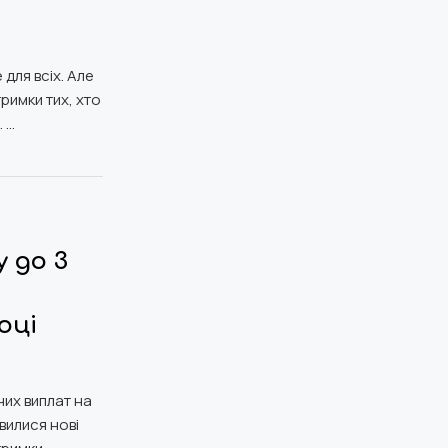
 для всіх. Але
римки тих, хто
 …
 до 3
оці
них виплат на
явилися нові