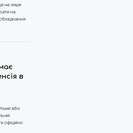
це не лише
рати на
 обладнання.
емає
нсія в
дітьми або
льній
ги офіційно