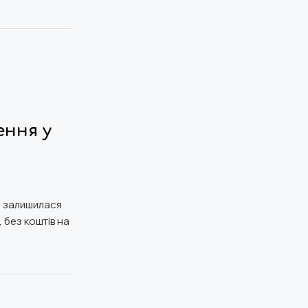
:
ення у
а залишилася
 без коштів на