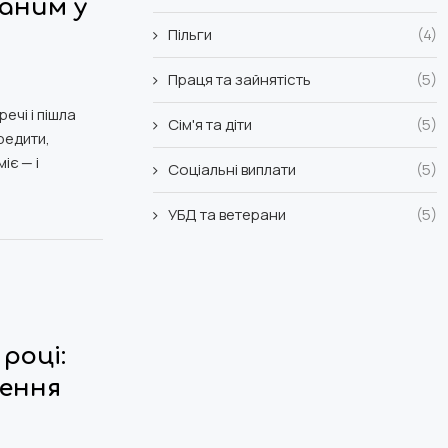
ваним у
Пільги
(4)
Праця та зайнятість
(5)
ечі і пішла
Сім'я та діти
(5)
редити,
іє — і
Соціальні виплати
(5)
УБД та ветерани
(5)
 році:
ення