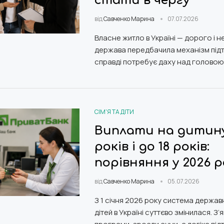
стати в чергу
від
Савченко Марина
07.07.2026
Власне житло в Україні — дорого і не
держава передбачила механізм підт
справді потребує даху над головою.
СІМ'Я ТА ДІТИ
Виплати на дитину
років і до 18 років:
порівняння у 2026 р
від
Савченко Марина
05.07.2026
З 1 січня 2026 року система держав
дітей в Україні суттєво змінилася. З’