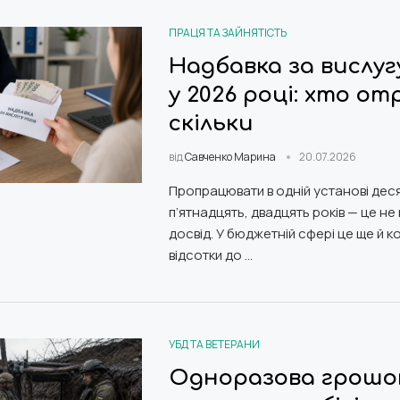
ПРАЦЯ ТА ЗАЙНЯТІСТЬ
Надбавка за вислуг
у 2026 році: хто от
скільки
від
Савченко Марина
20.07.2026
Пропрацювати в одній установі деся
п’ятнадцять, двадцять років — це не
досвід. У бюджетній сфері це ще й к
відсотки до …
УБД ТА ВЕТЕРАНИ
Одноразова грошо