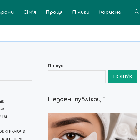
ерани
Сім’я
Праця
Пільги
Корисне
Пошук
ПОШУК
Недавні публікації
ва.
са
 та
практикуюча
лат, пільг,