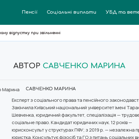
Пенсії
Соціальні виплати
УБД та вет
ану відпустку при звільненні
м’ям у 2026 році: що належить і як отримати
військових: порядок отримання
 році: хто отримує і скільки
в і до 18 років: порівняння...
 хто може отримати і як стати в...
 2026 році: розмір та порядок оформлення
живачів: основні права покупця в Україні
стю 2 групи у 2026 році
АВТОР
САВЧЕНКО МАРИНА
САВЧЕНКО МАРИНА
Експерт з соціального права та пенсійного законодавст
Закінчила Київський національний університет імені Тара
Шевченка, юридичний факультет, спеціалізація — трудове
соціальне право. Кандидат юридичних наук. 12 років —
юрисконсульт у структурах ПФУ; з 2019 р. — незалежна 
юристка. Консультує фізосіб та ГО з питань соціальних вип