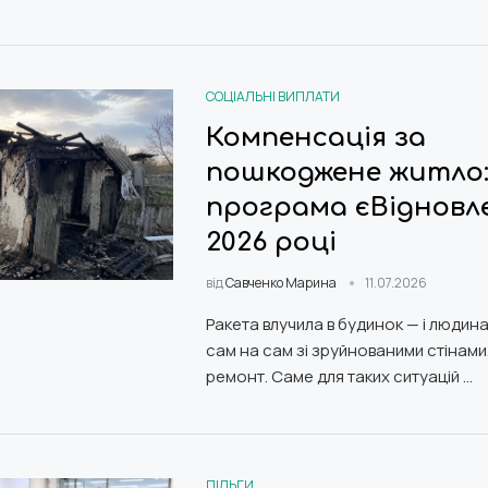
СОЦІАЛЬНІ ВИПЛАТИ
Компенсація за
пошкоджене житло
програма єВідновл
2026 році
від
Савченко Марина
11.07.2026
Ракета влучила в будинок — і людин
сам на сам зі зруйнованими стінами,
ремонт. Саме для таких ситуацій …
ПІЛЬГИ