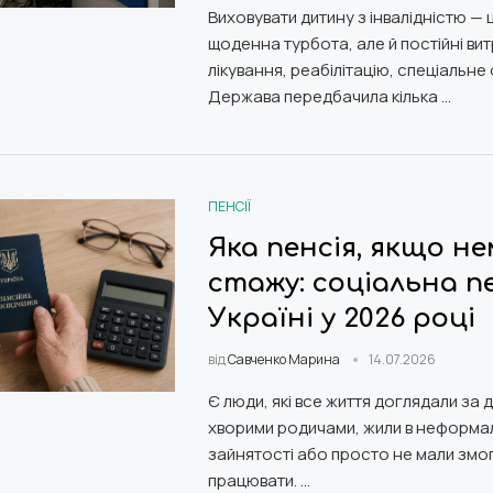
Виховувати дитину з інвалідністю — 
щоденна турбота, але й постійні вит
лікування, реабілітацію, спеціальне
Держава передбачила кілька …
ПЕНСІЇ
Яка пенсія, якщо н
стажу: соціальна пе
Україні у 2026 році
від
Савченко Марина
14.07.2026
Є люди, які все життя доглядали за 
хворими родичами, жили в неформа
зайнятості або просто не мали змо
працювати. …