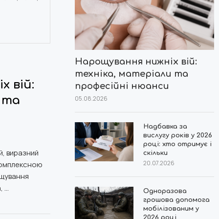
Нарощування нижніх вій:
техніка, матеріали та
 вій:
професійні нюанси
 та
05.08.2026
Надбавка за
вислугу років у 2026
році: хто отримує і
й, виразний
скільки
20.07.2026
 комплексною
ощування
, …
Одноразова
грошова допомога
мобілізованим у
2026 році