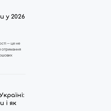
и у 2026
сті — це не
ля отримання
рошових
Україні:
 і як