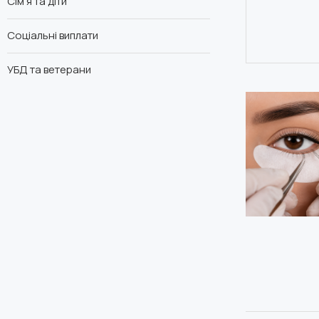
Сім'я та діти
Соціальні виплати
УБД та ветерани