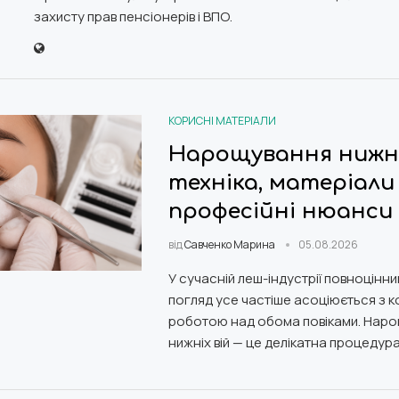
захисту прав пенсіонерів і ВПО.
КОРИСНІ МАТЕРІАЛИ
Нарощування нижніх
техніка, матеріали
професійні нюанси
від
Савченко Марина
05.08.2026
У сучасній леш-індустрії повноцінни
погляд усе частіше асоціюється з
роботою над обома повіками. Нар
нижніх вій — це делікатна процедура