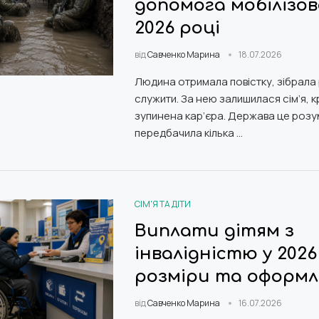
допомога мобілізо
2026 році
від
Савченко Марина
18.07.2026
Людина отримала повістку, зібрала р
служити. За нею залишилася сім’я, к
зупинена кар’єра. Держава це розум
передбачила кілька …
СІМ'Я ТА ДІТИ
Виплати дітям з
інвалідністю у 2026
розміри та оформл
від
Савченко Марина
16.07.2026