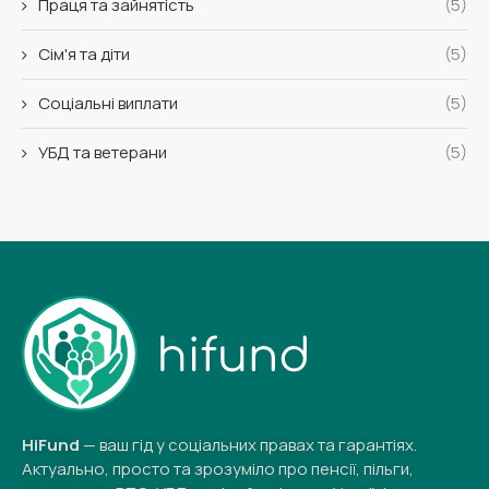
Праця та зайнятість
(5)
Сім'я та діти
(5)
Соціальні виплати
(5)
УБД та ветерани
(5)
HiFund
— ваш гід у соціальних правах та гарантіях.
Актуально, просто та зрозуміло про пенсії, пільги,