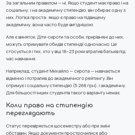
За загальним правилом — ні. Якщо студент має право і на
соціальну, і на академічну стипендію, він обирає одну з
них. Логіка проста: якщо є право на підвищену
академічну, вона часто буде вигіднішою.
Але є виняток. Діти-сироти та особи, прирівняні до них,
можуть отримувати обидві стипендії одночасно. Це
стосується і тих, хто у віці 18–23 роки втратив батьків під
час навчання.
Наприклад, студент Михайло — сирота — навчається
відмінно і потрапив до академічного рейтингу. Він
отримує і соціальну стипендію (5 268 грн), і академічну.
Для більшості інших студентів такого варіанту немає.
Коли право на стипендію
переглядають
Статус перевіряється щосеместру або при зміні
обставин. Якщо документи прострочилися або