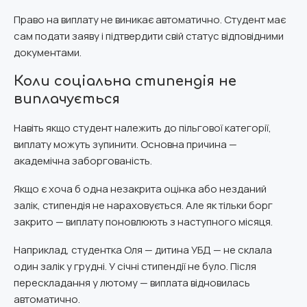
Право на виплату не виникає автоматично. Студент має
сам подати заяву і підтвердити свій статус відповідними
документами.
Коли соціальна стипендія не
виплачується
Навіть якщо студент належить до пільгової категорії,
виплату можуть зупинити. Основна причина —
академічна заборгованість.
Якщо є хоча б одна незакрита оцінка або незданий
залік, стипендія не нараховується. Але як тільки борг
закрито — виплату поновлюють з наступного місяця.
Наприклад, студентка Оля — дитина УБД — не склала
один залік у грудні. У січні стипендії не було. Після
перескладання у лютому — виплата відновилась
автоматично.