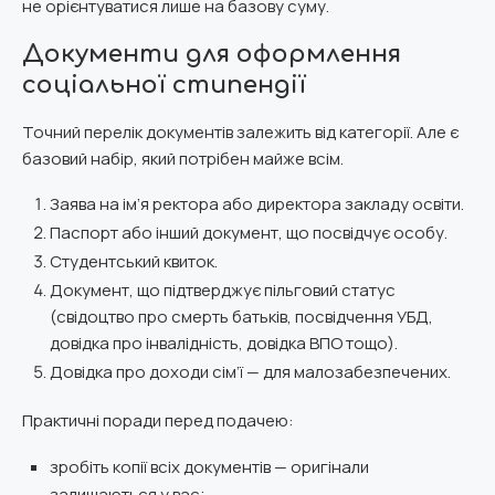
не орієнтуватися лише на базову суму.
Документи для оформлення
соціальної стипендії
Точний перелік документів залежить від категорії. Але є
базовий набір, який потрібен майже всім.
Заява на ім’я ректора або директора закладу освіти.
Паспорт або інший документ, що посвідчує особу.
Студентський квиток.
Документ, що підтверджує пільговий статус
(свідоцтво про смерть батьків, посвідчення УБД,
довідка про інвалідність, довідка ВПО тощо).
Довідка про доходи сім’ї — для малозабезпечених.
Практичні поради перед подачею:
зробіть копії всіх документів — оригінали
залишаються у вас;