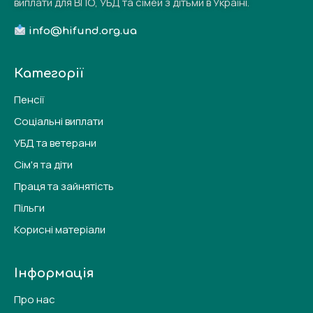
виплати для ВПО, УБД та сімей з дітьми в Україні.
info@hifund.org.ua
Категорії
Пенсії
Соціальні виплати
УБД та ветерани
Сім'я та діти
Праця та зайнятість
Пільги
Корисні матеріали
Інформація
Про нас