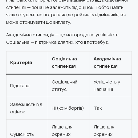
стипендії — вона не залежить від оцінок. Тобто навіть
якщо студент не потрапляє до рейтингу відмінників, він
може отримувати цю виплату.
Академічна стипендія — це нагорода за успішність.
Соціальна — підтримка для тих, хто її потребує.
Соціальна
Академічна
Критерій
стипендія
стипендія
Соціальний
Успішність у
Підстава
статус
навчанні
Залежність від
Ні (крім боргів)
Так
оцінок
Лише для
Лише для
Сумісність
окремих
окремих