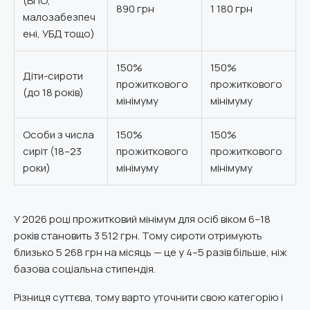
(ВПО,
890 грн
1 180 грн
малозабезпеч
ені, УБД тощо)
150%
150%
Діти-сироти
прожиткового
прожиткового
(до 18 років)
мінімуму
мінімуму
Особи з числа
150%
150%
сиріт (18–23
прожиткового
прожиткового
роки)
мінімуму
мінімуму
У 2026 році прожитковий мінімум для осіб віком 6–18
років становить 3 512 грн. Тому сироти отримують
близько 5 268 грн на місяць — це у 4–5 разів більше, ніж
базова соціальна стипендія.
Різниця суттєва, тому варто уточнити свою категорію і