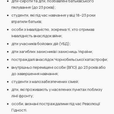
діти-сироти та діти, позбавлені батьківського
піклування (до 23 років);
студенти, які під час навчання у віці 18–23 роки
втратили батьків;
особи з інвалідністю, зокрема ті, хто отримав
інвалідність внаслідок війни;
діти учасників бойових дій (УБД);
діти загиблих захисників і захисниць України;
постраждалі внаслідок Чорнобильської катастрофи;
внутрішньо переміщені особи (ВПО) до 23 років або
до завершення навчання;
студенти з малозабезпечених сімей;
діти, які проживають у населених пунктах поблизу
лінії фронту;
особи, визнані постраждалими під час Революції
Гідності.