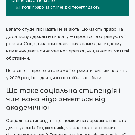
стипендію одночасно
6.1
Коли право на стипендію переглядають
Багато студентів навіть не знають, що мають право на
додаткову державну виплату — і просто не отримують її
роками. Соціальна стипендія існує саме для тих, кому
навчання дається важче не через оцінки, а через життєві
обставини.
Ця стаття — про те, хто може її отримати, скільки платять
у 2026 році і що для цього потрібно зробити.
Що таке соціальна стипендія і
чим вона відрізняється від
академічної
Соціальна стипендія — це щомісячна державна виплата
для студентів-бюджетників, які належать до певних
пільгових категорій. Головна відмінність від академічної