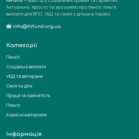
HiFund
— ваш гід у соціальних правах та гарантіях.
Актуально, просто та зрозуміло про пенсії, пільги,
виплати для ВПО, УБД та сімей з дітьми в Україні.
info@hifund.org.ua
Категорії
Пенсії
Соціальні виплати
УБД та ветерани
Сім'я та діти
Праця та зайнятість
Пільги
Корисні матеріали
Інформація