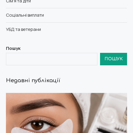
Сім'я та діти
Соціальні виплати
УБД та ветерани
Пошук
ПОШУК
Недавні публікації