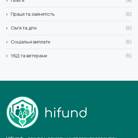
Пільги
(4)
Праця та зайнятість
(5)
Сім'я та діти
(5)
Соціальні виплати
(5)
УБД та ветерани
(5)