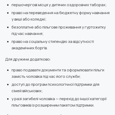
першочергові місця у дитячих оздоровчих таборах;
право на переведення на бюджетну форму навчання
у виші або коледжі;
безоплатне або пільгове проживання у гуртожитку
під час навчання;
право на соціальну стипендію за відсутності
академічних боргів.
Для дружини додатково:
право подавати документи та оформлювати пільги
замість чоловіка під час його служби;
доступ до програм психологічної підтримки для
сімей військових;
у разі загибелі чоловіка — перехід до іншої категорії
пільговиків із розширеним пакетом підтримки.