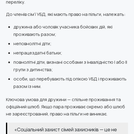
переліку.
До членів сім’ї УБД, які мають право на пільги, належать:
дружина або чоловік учасника бойових дій, які
проживають разом;
неповнолітні діти;
непрацездатні батьки;
повнолітні діти, визнані особами з інвалідністю І або ІІ
групи з дитинства;
особи, що перебувають під опікою УБД і проживають
разом із ним.
Ключова умова для дружини — спільне проживання та
офіційний шлюб. Якщо пара проживає окремо або шлюб
не зареєстрований, право на пільги не виникає.
«Соціальний захист сімей захисників — це не