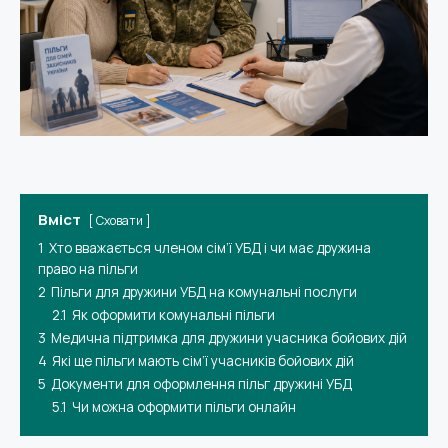
Вміст
Сховати
1
Хто вважається членом сім’ї УБД і чи має дружина
право на пільги
2
Пільги для дружини УБД на комунальні послуги
2.1
Як оформити комунальні пільги
3
Медична підтримка для дружини учасника бойових дій
4
Які ще пільги мають сім’ї учасників бойових дій
5
Документи для оформлення пільг дружині УБД
5.1
Чи можна оформити пільги онлайн