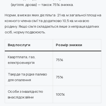
(вугілля, дрова) — також 75% знижка.
Норми, в межах яких діє пільга: 21 кв. м загальної площі на
кожного члена сім’ї та додатково 10,5 кв. м на всю
родину. Якщо сім’я складається лише з непрацездатних
осіб, норму подвоюють.
Вид послуги
Розмір знижки
Квартплата, газ,
75%
електроенергія
Тверде та рідке паливо
75%
для опалення
Особи з інвалідністю
100%
внаслідок війни