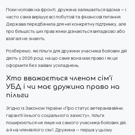
Поки чоловік на фронті, дружина залишається вдома — і
часто сама вирішує всі побутові та фінансові питання.
Держава передбачила для неї конкретну підтримку, але
про більшість цих прав жінки дізнаються випадково або
взагалі не знають.
Розберемо, які пільги для дружини учасника бойових дій
діють у 2026 році, на що саме вона має право і як це
оформити без зайвих ускладнень.
Хто вважається членом сім’ї
УБД і чи має дружина право на
пільги
Згідно із Законом України «Про статус ветеранів війни,
гарантії їхнього соціального захисту», пільги
поширюються не лише на самого учасника бойових дій,
а й на членів його сім’ї. Дружина — перша у цьому