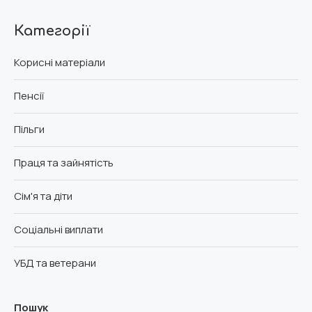
Категорії
Корисні матеріали
Пенсії
Пільги
Праця та зайнятість
Сім'я та діти
Соціальні виплати
УБД та ветерани
Пошук