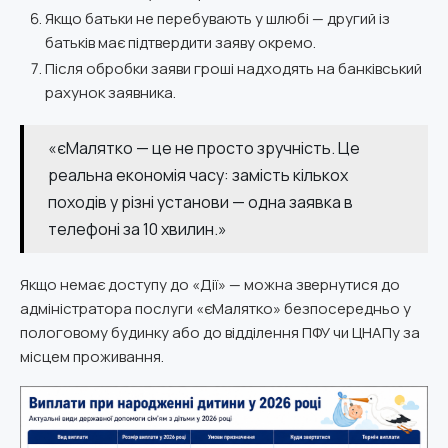
Якщо батьки не перебувають у шлюбі — другий із
батьків має підтвердити заяву окремо.
Після обробки заяви гроші надходять на банківський
рахунок заявника.
«єМалятко — це не просто зручність. Це
реальна економія часу: замість кількох
походів у різні установи — одна заявка в
телефоні за 10 хвилин.»
Якщо немає доступу до «Дії» — можна звернутися до
адміністратора послуги «єМалятко» безпосередньо у
пологовому будинку або до відділення ПФУ чи ЦНАПу за
місцем проживання.