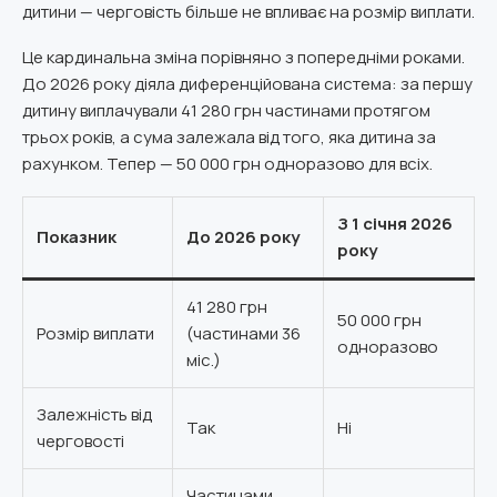
дитини — черговість більше не впливає на розмір виплати.
Це кардинальна зміна порівняно з попередніми роками.
До 2026 року діяла диференційована система: за першу
дитину виплачували 41 280 грн частинами протягом
трьох років, а сума залежала від того, яка дитина за
рахунком. Тепер — 50 000 грн одноразово для всіх.
З 1 січня 2026
Показник
До 2026 року
року
41 280 грн
50 000 грн
Розмір виплати
(частинами 36
одноразово
міс.)
Залежність від
Так
Ні
черговості
Частинами