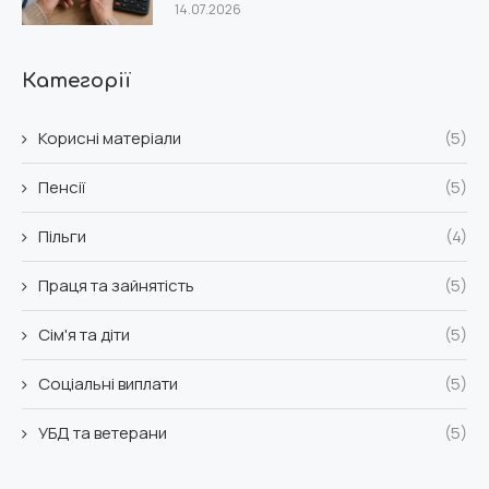
14.07.2026
Категорії
Корисні матеріали
(5)
Пенсії
(5)
Пільги
(4)
Праця та зайнятість
(5)
Сім'я та діти
(5)
Соціальні виплати
(5)
УБД та ветерани
(5)