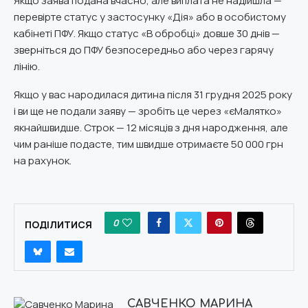
Якщо заява подана вчасно, але виплата не надійшла —
перевірте статус у застосунку «Дія» або в особистому
кабінеті ПФУ. Якщо статус «В обробці» довше 30 днів —
зверніться до ПФУ безпосередньо або через гарячу
лінію.
Якщо у вас народилася дитина після 31 грудня 2025 року
і ви ще не подали заяву — зробіть це через «єМалятко»
якнайшвидше. Строк — 12 місяців з дня народження, але
чим раніше подасте, тим швидше отримаєте 50 000 грн
на рахунок.
0
ПОДІЛИТИСЯ
САВЧЕНКО МАРИНА