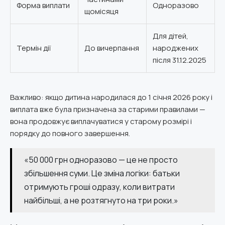
Форма виплати
Одноразово
щомісяця
Для дітей,
Термін дії
До вичерпання
народжених
після 31.12.2025
Важливо: якщо дитина народилася до 1 січня 2026 року і
виплата вже була призначена за старими правилами —
вона продовжує виплачуватися у старому розмірі і
порядку до повного завершення.
«50 000 грн одноразово — це не просто
збільшення суми. Це зміна логіки: батьки
отримують гроші одразу, коли витрати
найбільші, а не розтягнуто на три роки.»