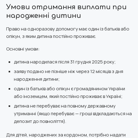
Умови отримання виплати при
народженні дитини
Право на одноразову допомогу має один із батьків або
опікун, з яким дитина постійно проживає.
Основні умови:
дитина народилася після 31 грудня 2025 року;
заяву подано не пізніше ніж через 12 місяців з дня
народження дитини;
один із батьків або опікун є громадянином України
або іноземцем, який постійно проживає в Україні;
дитина не перебуває на повному державному
утриманні (якщо перебуває — гроші відкладаються на
депозит до повноліття).
Для дітей, народжених за кордоном, потрібно надати