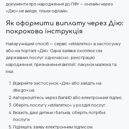
документи про народження до ПФУ — онлайн через
«Дію» не вийде, тільки офлайн.
Як оформити виплату через Дію:
покрокова інструкція
Найзручніший спосіб — сервіс «єМалятко» в застосунку
або на порталі «Дія». Одна заявка охоплює сім
державних послуг одночасно: реєстрацію
народження, призначення виплат, пакунок малюка та
інші.
Відкрийте застосунок «Дія» або зайдіть на
diia.gov.ua.
Авторизуйтесь через BankID або електронний підпис.
Оберіть послугу «єМалятко» у розділі послуг.
Вкажіть дані дитини і батьків, оберіть потрібні
послуги.
Підпишіть заяву електронним підписом.