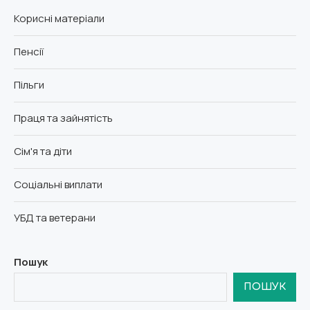
Корисні матеріали
Пенсії
Пільги
Праця та зайнятість
Сім'я та діти
Соціальні виплати
УБД та ветерани
Пошук
ПОШУК